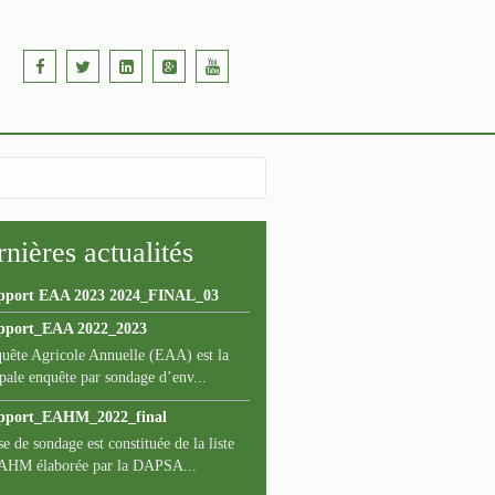
nières actualités
pport EAA 2023 2024_FINAL_03
pport_EAA 2022_2023
uête Agricole Annuelle (EAA) est la
pale enquête par sondage d’env...
pport_EAHM_2022_final
e de sondage est constituée de la liste
AHM élaborée par la DAPSA...