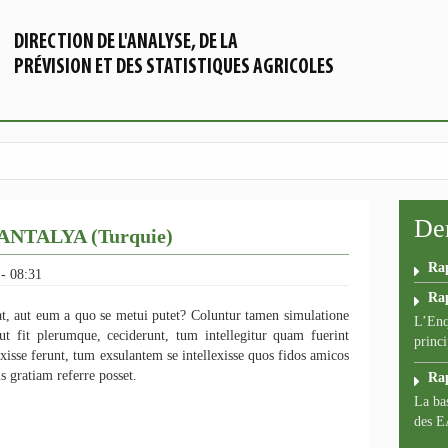
DIRECTION DE L'ANALYSE, DE LA
PRÉVISION ET DES STATISTIQUES AGRICOLES
Der
d’ANTALYA (Turquie)
Ra
 - 08:31
Ra
t, aut eum a quo se metui putet? Coluntur tamen simulatione
L’Enq
t fit plerumque, ceciderunt, tum intellegitur quam fuerint
princi
sse ferunt, tum exsulantem se intellexisse quos fidos amicos
s gratiam referre posset.
Ra
La bas
des E