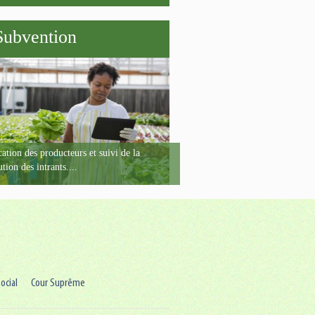
Subvention
ation des producteurs et suivi de la
ution des intrants....
ocial
Cour Suprême