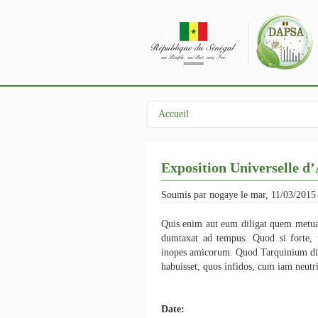
Aller au contenu principal
Accueil
Vous êtes ici
Exposition Universelle 
Soumis par
nogaye
le mar, 11/03/2015
Quis enim aut eum diligat quem metua
dumtaxat ad tempus. Quod si forte, u
inopes amicorum. Quod Tarquinium dixi
habuisset, quos infidos, cum iam neutri
Date: