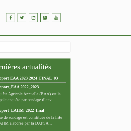
nières actualités
pport EAA 2023 2024_FINAL_03
pport_EAA 2022_2023
uête Agricole Annuelle (EAA) est la
pale enquête par sondage d’env...
pport_EAHM_2022_final
e de sondage est constituée de la liste
AHM élaborée par la DAPSA...