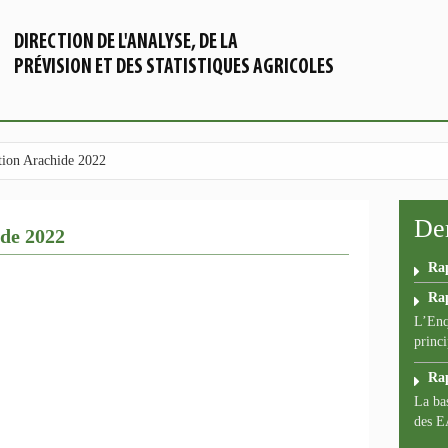
DIRECTION DE L'ANALYSE, DE LA
PRÉVISION ET DES STATISTIQUES AGRICOLES
tion Arachide 2022
Der
ide 2022
Ra
Ra
L’Enq
princi
Ra
La bas
des E