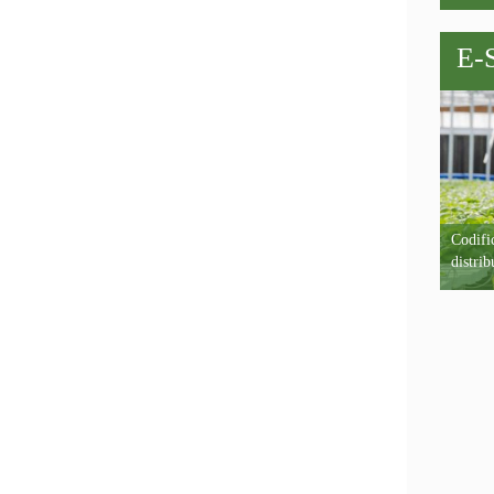
E-
Codific
distrib