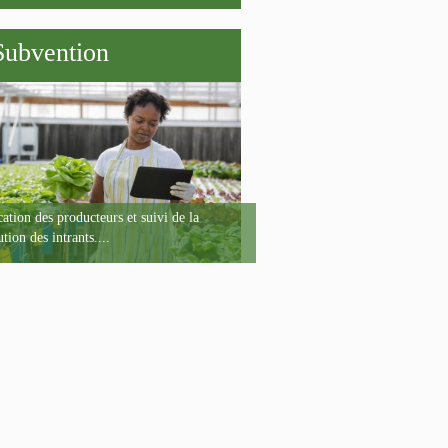
Subvention
ation des producteurs et suivi de la
ution des intrants....