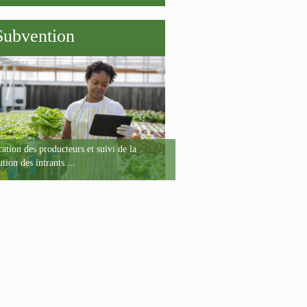
Subvention
ation des producteurs et suivi de la
ution des intrants....