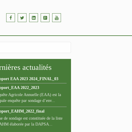
nières actualités
pport EAA 2023 2024_FINAL_03
pport_EAA 2022_2023
uête Agricole Annuelle (EAA) est la
pale enquête par sondage d’env...
pport_EAHM_2022_final
e de sondage est constituée de la liste
AHM élaborée par la DAPSA...